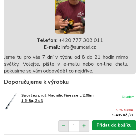
Telefon:
+420 777 308 011
E-mail:
info@sumcari.cz
Jsme tu pro vás 7 dní v týdnu od 8 do 21 hodin mimo
svátky. Volejte, pište v e-mailu nebo on-line chatu,
pokusíme se vám odpovědět co nejdříve.
Doporučujeme k výrobku
Sportex prut Magnific Finesse L 2.05m
Skladem
1.6-8g, 2 díl
5 % sleva
5 495 Kč
/
ks
Přidat do košíku