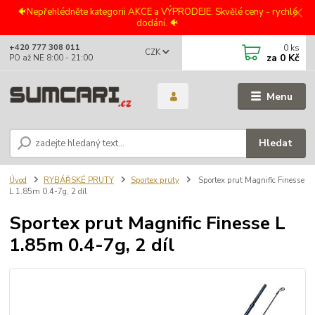
🐠Nepřehlédněte kategorii AKCE a VÝPRODEJE. Skvělé ceny - rychlé
dodání. 🐠
0
ks
+420 777 308 011
CZK
za
0 Kč
PO až NE 8:00 - 21:00
Menu
Hledat
Úvod
RYBÁŘSKÉ PRUTY
Sportex pruty
Sportex prut Magnific Finesse
L 1.85m 0.4-7g, 2 díl
Sportex prut Magnific Finesse L
1.85m 0.4-7g, 2 díl