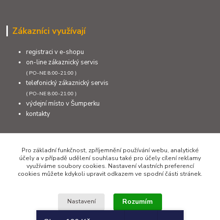
Zákazníci využívají
registraci v e-shopu
on-line zákaznický servis
( PO-NE 8:00-21:00 )
telefonický zákaznický servis
( PO-NE 8:00-21:00 )
výdejní místo v Šumperku
kontakty
Kontakty
Pro základní funkčnost, zpříjemnění používání webu, analytické
účely a v případě udělení souhlasu také pro účely cílení reklamy
využíváme soubory cookies. Nastavení vlastních preferencí
cookies můžete kdykoli upravit odkazem ve spodní části stránek.
+420 777 308 011
PO až NE 8:00 - 21:00
Rozumím
Nastavení
info@sumcari.cz