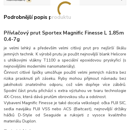
Podrobnější popis produktu
Přívlačový prut Sportex Magnific Finesse L 1.85m
0.4-7g
je velmi lehký a především velmi citlivý prut pro nejširší škálu
jemných technik.
K výrobě prutu je použit nejnovější blank Helicore
s uhlíkovými vlákny T1100 a speciální epoxidovou pryskyřicí (s
nejnovějšími moderními nanomateriály).
Činnost citlivé špičky umožňuje použití velmi jemných nástra bez
rizika prasknutí při záseku.
Ryby mohou přijmout návnadu bez
jakéhokoli znatelného odporu, což vám dopřeje více záběrů.
Spodní část prutu přichází s extra výztuhou ve tvaru technologie
4X-Cross, která dává prutům obrovskou sílu a odolnost.
Vybavení Magnific Finesse je také docela velkolepé: očka FUJI SIC,
sedla navijáku FUJI VSS nebo ACS (Baitcast), nejnovější držáky
háčků D-Style od Seaguide a rukojeti z vysoce kvalitního
materiálu Duplon.