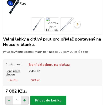
Velmi lehký a citlivý prut pro přívlač postavený na
Helicore blanku.
Přívlačový prut Sportex Magnific Finesse L 1.85m 0...
celý popis
Není skladem, na dotaz
Dostupnost
Cena před
7 455 Kč
slevou
Ušetříte
373 Kč
7 082 Kč
/
ks
Přidat do košíku