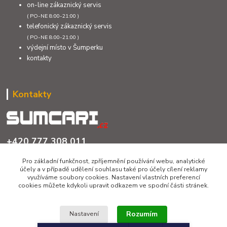
on-line zákaznický servis
( PO-NE 8:00-21:00 )
telefonický zákaznický servis
( PO-NE 8:00-21:00 )
výdejní místo v Šumperku
kontakty
Kontakty
+420 777 308 011
PO až NE 8:00 - 21:00
Pro základní funkčnost, zpříjemnění používání webu, analytické
účely a v případě udělení souhlasu také pro účely cílení reklamy
info@sumcari.cz
využíváme soubory cookies. Nastavení vlastních preferencí
cookies můžete kdykoli upravit odkazem ve spodní části stránek.
Rozumím
Nastavení