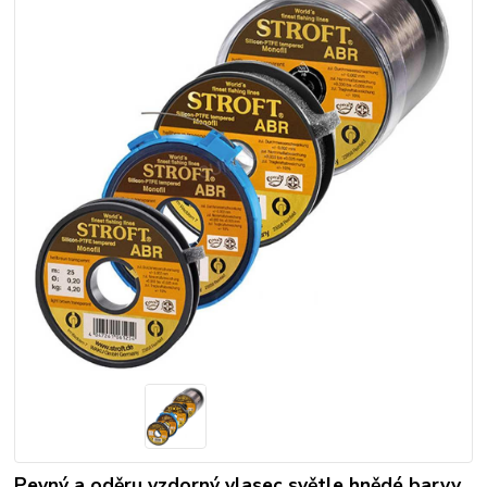
Pevný a oděru vzdorný vlasec světle hnědé barvy.