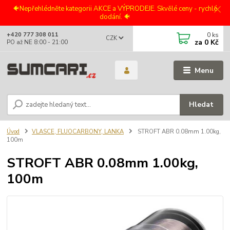
🐠Nepřehlédněte kategorii AKCE a VÝPRODEJE. Skvělé ceny - rychlé
dodání. 🐠
0
ks
+420 777 308 011
CZK
za
0 Kč
PO až NE 8:00 - 21:00
Menu
Hledat
Úvod
VLASCE, FLUOCARBONY, LANKA
STROFT ABR 0.08mm 1.00kg,
100m
STROFT ABR 0.08mm 1.00kg,
100m