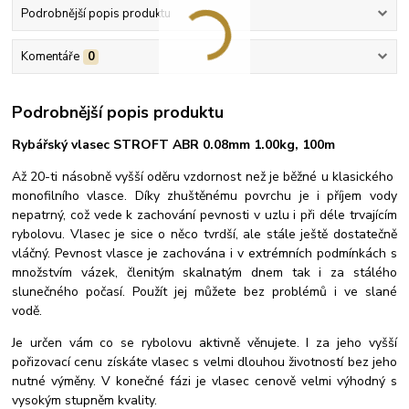
Podrobnější popis produktu
Komentáře
0
Podrobnější popis produktu
Rybářský vlasec STROFT ABR 0.08mm 1.00kg, 100m
Až 20-ti násobně vyšší oděru vzdornost než je běžné u klasického
monofilního vlasce. Díky zhuštěnému povrchu je i příjem vody
nepatrný, což vede k zachování pevnosti v uzlu i při déle trvajícím
rybolovu. Vlasec je sice o něco tvrdší, ale stále ještě dostatečně
vláčný. Pevnost vlasce je zachována i v extrémních podmínkách s
množstvím vázek, členitým skalnatým dnem tak i za stálého
slunečného počasí.
Použít jej můžete bez problémů i ve slané
vodě.
Je určen vám co se rybolovu aktivně věnujete. I za jeho vyšší
pořizovací cenu získáte vlasec s velmi dlouhou životností bez jeho
nutné výměny. V konečné fázi je vlasec cenově velmi výhodný s
vysokým stupněm kvality.