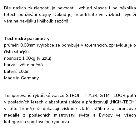
Dle našich zkušeností je pevnost i vzhled vlasce i po několika
letech používání stejný. Dokud jej nepotrháte ve vázkách, vydrží
vám na navijáku i několik sezón!!
Technické parametry
:
průměr: 0,08mm (výrobce se pohybuje v tolerancích, zpravidla je o
číslo silnější)
nosnost: 1,00kg (v uzlu)
barva: světle hnědá
balení: 100m
Made in Germany
Temperované rybářské vlasce STROFT – ABR, GTM, FLUOR patří
v posledních letech k absolutní špičce a představují „HIGH-TECH“
v této branži,což dokazují získané zlaté, stříbrné a bronzové
medaile z posledních mistrovství světa a Evropy ve všech
kategoriích sportovního rybolovu.