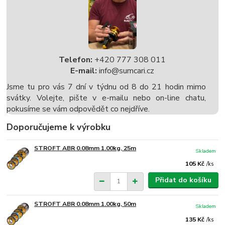
Telefon:
+420 777 308 011
E-mail:
info@sumcari.cz
Jsme tu pro vás 7 dní v týdnu od 8 do 21 hodin mimo
svátky. Volejte, pište v e-mailu nebo on-line chatu,
pokusíme se vám odpovědět co nejdříve.
Doporučujeme k výrobku
STROFT ABR 0.08mm 1.00kg, 25m
Skladem
105 Kč
/
ks
Přidat do košíku
STROFT ABR 0.08mm 1.00kg, 50m
Skladem
135 Kč
/
ks