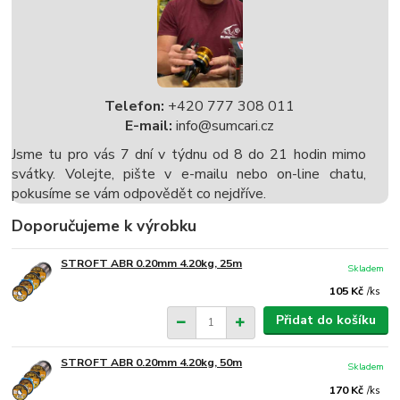
Telefon:
+420 777 308 011
E-mail:
info@sumcari.cz
Jsme tu pro vás 7 dní v týdnu od 8 do 21 hodin mimo
svátky. Volejte, pište v e-mailu nebo on-line chatu,
pokusíme se vám odpovědět co nejdříve.
Doporučujeme k výrobku
STROFT ABR 0.20mm 4.20kg, 25m
Skladem
105 Kč
/
ks
Přidat do košíku
STROFT ABR 0.20mm 4.20kg, 50m
Skladem
170 Kč
/
ks