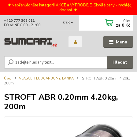
🐠Nepřehlédněte kategorii AKCE a VÝPRODEJE. Skvělé ceny - rychlé
dodání. 🐠
0
ks
+420 777 308 011
CZK
za
0 Kč
PO až NE 8:00 - 21:00
Menu
Hledat
Úvod
VLASCE, FLUOCARBONY, LANKA
STROFT ABR 0.20mm 4.20kg,
200m
STROFT ABR 0.20mm 4.20kg,
200m