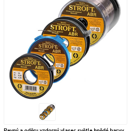
Pevný a oděru vzdorný vlasec světle hnědé barvy.