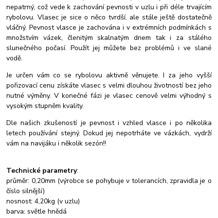
nepatrný, což vede k zachování pevnosti v uzlu i při déle trvajícím
rybolovu. Vlasec je sice o něco tvrdší, ale stále ještě dostatečně
vláčný. Pevnost vlasce je zachována i v extrémních podmínkách s
množstvím vázek, členitým skalnatým dnem tak i za stálého
slunečného počasí.
Použít jej můžete bez problémů i ve slané
vodě.
Je určen vám co se rybolovu aktivně věnujete. I za jeho vyšší
pořizovací cenu získáte vlasec s velmi dlouhou životností bez jeho
nutné výměny. V konečné fázi je vlasec cenově velmi výhodný s
vysokým stupněm kvality.
Dle našich zkušeností je pevnost i vzhled vlasce i po několika
letech používání stejný. Dokud jej nepotrháte ve vázkách, vydrží
vám na navijáku i několik sezón!!
Technické parametry
:
průměr: 0,20mm (výrobce se pohybuje v tolerancích, zpravidla je o
číslo silnější)
nosnost: 4,20kg (v uzlu)
barva: světle hnědá