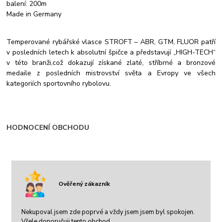
balení: 200m
Made in Germany
Temperované rybářské vlasce STROFT – ABR, GTM, FLUOR patří
v posledních letech k absolutní špičce a představují „HIGH-TECH“
v této branži,což dokazují získané zlaté, stříbrné a bronzové
medaile z posledních mistrovství světa a Evropy ve všech
kategoriích sportovního rybolovu.
HODNOCENÍ OBCHODU
Ověřený zákazník
Nekupoval jsem zde poprvé a vždy jsem jsem byl spokojen.
Vřele doporučuji tento obchod.