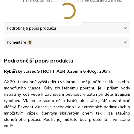
Při nákupu nad 1999Kč platíme dopravu za vás.
Podrobnější popis produktu
Komentáře
0
Podrobnější popis produktu
Rybářský vlasec STROFT ABR 0.25mm 6.40kg, 200m
Až 20-ti násobně vyšší oděru vzdornost než je běžné u klasického
monofilního vlasce. Díky zhuštěnému povrchu je i příjem vody
nepatrný, což vede k zachování pevnosti v uzlu i při déle trvajícím
rybolovu. Vlasec je sice o něco tvrdší, ale stále ještě dostatečně
vláčný. Pevnost vlasce je zachována i v extrémních podmínkách s
množstvím vázek, členitým skalnatým dnem tak i za stálého
slunečného počasí.
Použít jej můžete bez problémů i ve slané
vodě.