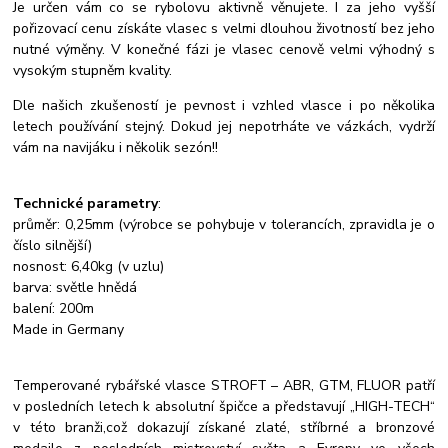
Je určen vám co se rybolovu aktivně věnujete. I za jeho vyšší
pořizovací cenu získáte vlasec s velmi dlouhou životností bez jeho
nutné výměny. V konečné fázi je vlasec cenově velmi výhodný s
vysokým stupněm kvality.
Dle našich zkušeností je pevnost i vzhled vlasce i po několika
letech používání stejný. Dokud jej nepotrháte ve vázkách, vydrží
vám na navijáku i několik sezón!!
Technické parametry
:
průměr: 0,25mm (výrobce se pohybuje v tolerancích, zpravidla je o
číslo silnější)
nosnost: 6,40kg (v uzlu)
barva: světle hnědá
balení: 200m
Made in Germany
Temperované rybářské vlasce STROFT – ABR, GTM, FLUOR patří
v posledních letech k absolutní špičce a představují „HIGH-TECH“
v této branži,což dokazují získané zlaté, stříbrné a bronzové