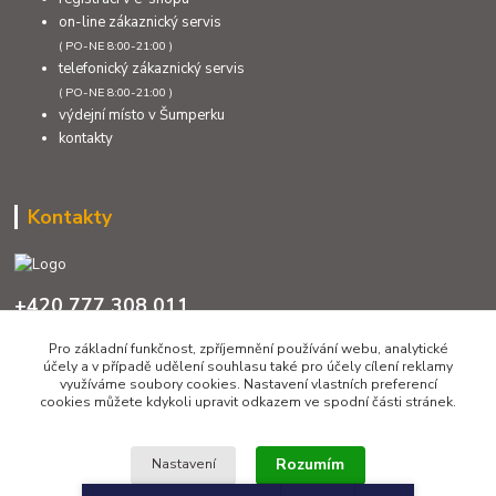
on-line zákaznický servis
( PO-NE 8:00-21:00 )
telefonický zákaznický servis
( PO-NE 8:00-21:00 )
výdejní místo v Šumperku
kontakty
Kontakty
+420 777 308 011
PO až NE 8:00 - 21:00
Pro základní funkčnost, zpříjemnění používání webu, analytické
účely a v případě udělení souhlasu také pro účely cílení reklamy
info@sumcari.cz
využíváme soubory cookies. Nastavení vlastních preferencí
cookies můžete kdykoli upravit odkazem ve spodní části stránek.
Rozumím
Nastavení