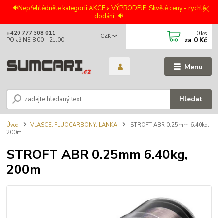
🐠Nepřehlédněte kategorii AKCE a VÝPRODEJE. Skvělé ceny - rychlé
dodání. 🐠
0
ks
+420 777 308 011
CZK
za
0 Kč
PO až NE 8:00 - 21:00
Menu
Hledat
Úvod
VLASCE, FLUOCARBONY, LANKA
STROFT ABR 0.25mm 6.40kg,
200m
STROFT ABR 0.25mm 6.40kg,
200m