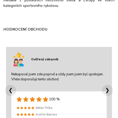
medaile z posledních mistrovství světa a Evropy ve všech
kategoriích sportovního rybolovu.
HODNOCENÍ OBCHODU
Ověřený zákazník
Nekupoval jsem zde poprvé a vždy jsem jsem byl spokojen.
Vřele doporučuji tento obchod.
❮
❯
100 %
dodací lhůta
kvalita dopravy