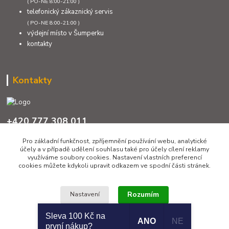
( PO-NE 8:00-21:00 )
telefonický zákaznický servis
( PO-NE 8:00-21:00 )
výdejní místo v Šumperku
kontakty
Kontakty
+420 777 308 011
PO až NE 8:00 - 21:00
Pro základní funkčnost, zpříjemnění používání webu, analytické
účely a v případě udělení souhlasu také pro účely cílení reklamy
info@sumcari.cz
využíváme soubory cookies. Nastavení vlastních preferencí
cookies můžete kdykoli upravit odkazem ve spodní části stránek.
Rozumím
Nastavení
Sleva 100 Kč na
ANO
NE
Copyright 2026 © SUMCARI.cz
první nákup?
Souhlas můžete odmítnout
zde
.