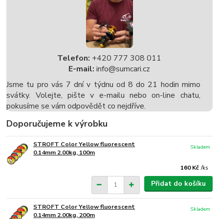
Telefon:
+420 777 308 011
E-mail:
info@sumcari.cz
Jsme tu pro vás 7 dní v týdnu od 8 do 21 hodin mimo
svátky. Volejte, pište v e-mailu nebo on-line chatu,
pokusíme se vám odpovědět co nejdříve.
Doporučujeme k výrobku
STROFT Color Yellow fluorescent
Skladem
0.14mm 2.00kg, 100m
160 Kč
/
ks
Přidat do košíku
STROFT Color Yellow fluorescent
Skladem
0.14mm 2.00kg, 200m