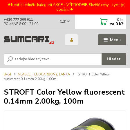
🐠Nepřehlédněte kategorii AKCE a VÝPRODEJE. Skvělé ceny - rychlé
dodání. 🐠
0
ks
+420 777 308 011
CZK
za
0 Kč
PO až NE 8:00 - 21:00
Menu
Hledat
Úvod
VLASCE, FLUOCARBONY, LANKA
STROFT Color Yellow
fluorescent 0.14mm 2.00kg, 100m
STROFT Color Yellow fluorescent
0.14mm 2.00kg, 100m