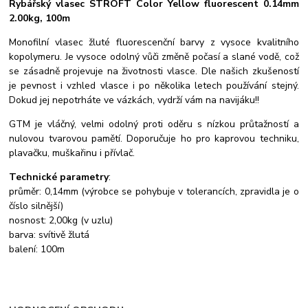
Rybářský vlasec STROFT Color Yellow fluorescent
0.14mm
2.00kg, 100m
Monofilní vlasec žluté fluorescenční barvy z vysoce kvalitního
kopolymeru. Je vysoce odolný vůči změně počasí a slané vodě, což
se zásadně projevuje na životnosti vlasce. Dle našich zkušeností
je pevnost i vzhled vlasce i po několika letech používání stejný.
Dokud jej nepotrháte ve vázkách, vydrží vám na navijáku!!
GTM je vláčný, velmi odolný proti oděru s nízkou průtažností a
nulovou tvarovou pamětí.
Doporučuje ho pro kaprovou techniku,
plavačku, muškařinu i přívlač.
Technické parametry
:
průměr: 0,14mm (výrobce se pohybuje v tolerancích, zpravidla je o
číslo silnější)
nosnost: 2,00kg (v uzlu)
barva: svítivě žlutá
balení: 100m