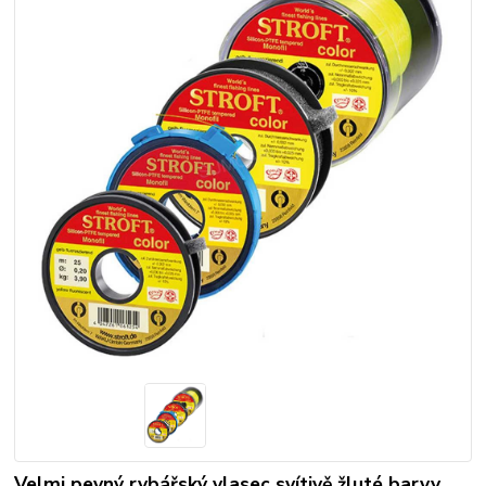
Velmi pevný rybářský vlasec svítivě žluté barvy.