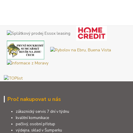
Proč nakupovat u nás
zákaznický servis 7 dní v týdnu
kvalitní komunikace
pečlivý, osobní přístup
výdejna, sklad v Šumperku