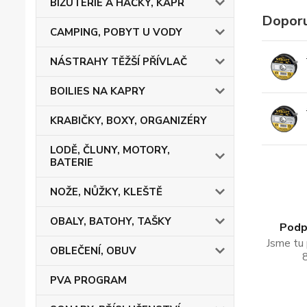
BIŽUTERIE A HÁČKY, KAPR
Doporu
CAMPING, POBYT U VODY
NÁSTRAHY TĚŽŠÍ PŘÍVLAČ
BOILIES NA KAPRY
KRABIČKY, BOXY, ORGANIZÉRY
LODĚ, ČLUNY, MOTORY,
BATERIE
NOŽE, NŮŽKY, KLEŠTĚ
OBALY, BATOHY, TAŠKY
Podpo
Jsme tu 
OBLEČENÍ, OBUV
PVA PROGRAM