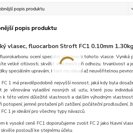
bnější popis produktu
nější popis produktu
ký vlasec, fluocarbon Stroft FC1 0.10mm 1.30k
fluorokarbonu ocení speciální vlastnosti tohoto vlasce. Vyniká
líte velké citlivosti, skvělé vlastnosti při odhozu, trvanlivost a
díky speciálním upravám, které mu dávají až neuvěřitelnou pevnos
C 1 má pravděpodobně nejvyšší nosnost, jaká kdy byla dosažen
t je věnována vyladění nosných sil uzlu, které jsou individ
 k této velmi důležité vlastnosti a dalším výhodným vlastnos
ři potopení, jemné protažení při zatížení, počáteční prodloužení, ž
C 1 je ideální pro všechny typy návazců.
m k vysoké ceně FC1 doporučujeme zvolit FC 2 jako hlavní vlase
a skvěle poslouží ke stejnému účelu.