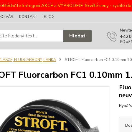
ehlédněte kategorii AKCE a VÝPRODEJE. Skvělé ceny - rychlé dod
RO VÁS
KONTAKT
BLOG
Nevíte
Hledat
+420
PO až 
VLASCE, FLUOCARBONY, LANKA
STROFT Fluorcarbon FC1 0.10mm 1.
FT Fluorcarbon FC1 0.10mm 1
Fluo
neuv
Rybářs
Dos