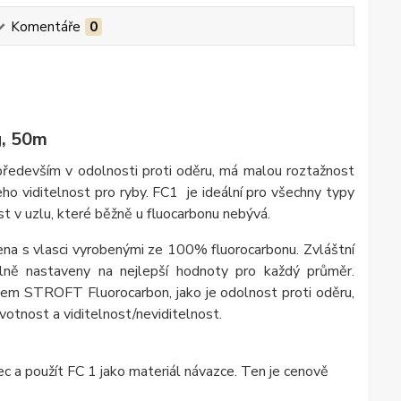
Komentáře
0
g, 50m
 především v odolnosti proti oděru, má malou roztažnost
 jeho viditelnost pro ryby. FC1 je ideální pro všechny typy
t v uzlu, které běžně u fluocarbonu nebývá.
a s vlasci vyrobenými ze 100% fluorocarbonu. Zvláštní
uálně nastaveny na nejlepší hodnoty pro každý průměr.
tem STROFT Fluorocarbon, jako je odolnost proti oděru,
ivotnost a viditelnost/neviditelnost.
c a použít FC 1 jako materiál návazce. Ten je cenově