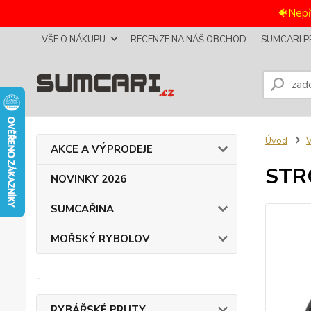
🐠Nepř
VŠE O NÁKUPU
RECENZE NA NÁŠ OBCHOD
SUMCARI P
Úvod
AKCE A VÝPRODEJE
STRO
NOVINKY 2026
SUMCAŘINA
MOŘSKÝ RYBOLOV
-
RYBÁŘSKÉ PRUTY