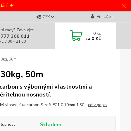
ání. 🐠
Přihlášení
CZK
 si rady? Zavolejte.
0
ks
 777 308 011
za
0 Kč
NE 8:00 - 21:00
30kg, 50m
.30kg, 50m
carbon s výbornými vlastnostmi a
ěřitelnou nosností.
ký vlasec, fluocarbon Stroft FC1 0.10mm 1.30...
celý popis
Skladem
tupnost