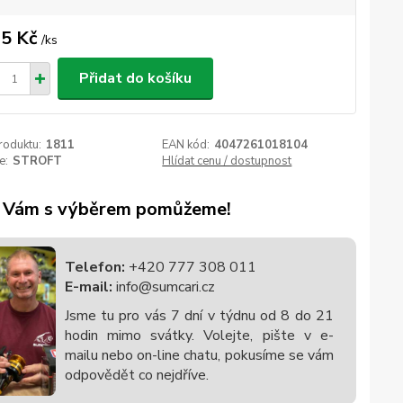
5 Kč
/
ks
Přidat do košíku
roduktu:
1811
EAN kód:
4047261018104
e:
STROFT
Hlídat cenu / dostupnost
 Vám s výběrem pomůžeme!
Telefon:
+420 777 308 011
E-mail:
info@sumcari.cz
Jsme tu pro vás 7 dní v týdnu od 8 do 21
hodin mimo svátky. Volejte, pište v e-
mailu nebo on-line chatu, pokusíme se vám
odpovědět co nejdříve.