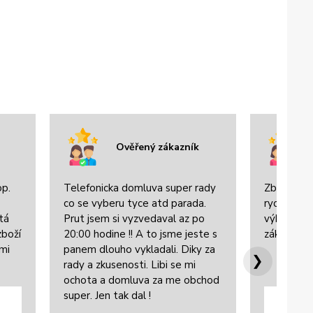
Ověřený zákazník
op.
Telefonicka domluva super rady
Zboží bylo
co se vyberu tyce atd parada.
rychle dor
tá
Prut jsem si vyzvedaval az po
výbornou 
zboží
20:00 hodine !! A to jsme jeste s
zákazníke
lmi
panem dlouho vykladali. Diky za
❯
rady a zkusenosti. Libi se mi
ochota a domluva za me obchod
super. Jen tak dal !