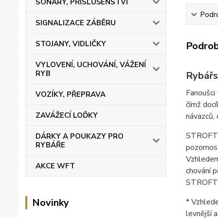
SONARY, PŘÍSLUŠENSTVÍ
Podro
SIGNALIZACE ZÁBĚRU
STOJANY, VIDLIČKY
Podrob
VYLOVENÍ, UCHOVÁNÍ, VÁŽENÍ
RYB
Rybářs
Fanoušci 
VOZÍKY, PŘEPRAVA
čímž docí
ZAVÁŽECÍ LOĎKY
návazců, 
STROFT F
DÁRKY A POUKAZY PRO
RYBÁŘE
pozornos
Vzhledem
AKCE WFT
chování p
STROFT F
Novinky
* Vzhlede
levnější 