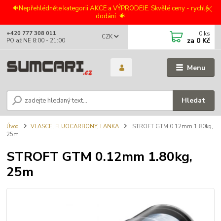
🐠Nepřehlédněte kategorii AKCE a VÝPRODEJE. Skvělé ceny - rychlé
dodání. 🐠
0
ks
+420 777 308 011
CZK
za
0 Kč
PO až NE 8:00 - 21:00
Menu
Hledat
Úvod
VLASCE, FLUOCARBONY, LANKA
STROFT GTM 0.12mm 1.80kg,
25m
STROFT GTM 0.12mm 1.80kg,
25m