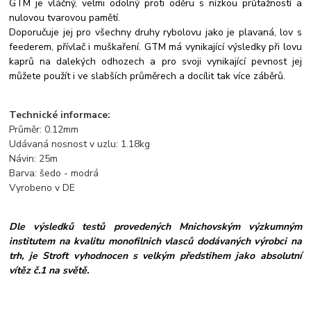
GTM je vláčný, velmi odolný proti oděru s nízkou průtažností a
nulovou tvarovou pamětí.
Doporučuje jej pro všechny druhy rybolovu jako je plavaná, lov s
feederem, přívlač i muškaření. GTM má vynikající výsledky při lovu
kaprů na dalekých odhozech a pro svoji vynikající pevnost jej
můžete použít i ve slabších průměrech a docílit tak více záběrů.
Technické informace:
Průměr: 0.12mm
Udávaná nosnost v uzlu: 1.18kg
Návin: 25m
Barva: šedo - modrá
Vyrobeno v DE
Dle výsledků testů provedených Mnichovským výzkumným
institutem na kvalitu monofilnich vlasců dodávaných výrobci na
trh, je Stroft vyhodnocen s velkým předstihem jako absolutní
vítěz č.1 na světě.