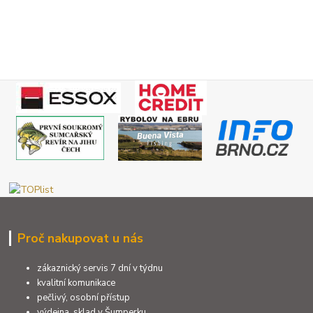
Proč nakupovat u nás
zákaznický servis 7 dní v týdnu
kvalitní komunikace
pečlivý, osobní přístup
výdejna, sklad v Šumperku