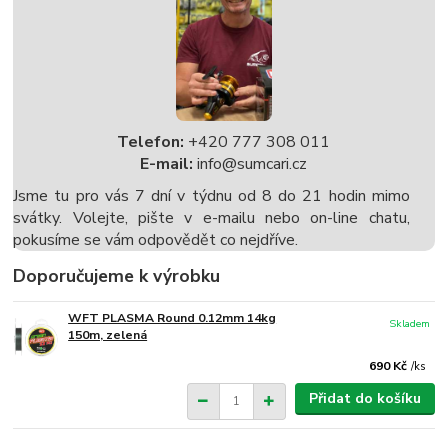
Telefon:
+420 777 308 011
E-mail:
info@sumcari.cz
Jsme tu pro vás 7 dní v týdnu od 8 do 21 hodin mimo
svátky. Volejte, pište v e-mailu nebo on-line chatu,
pokusíme se vám odpovědět co nejdříve.
Doporučujeme k výrobku
WFT PLASMA Round 0.12mm 14kg
Skladem
150m, zelená
690 Kč
/
ks
Přidat do košíku