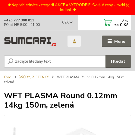
🐠Nepřehlédněte kategorii AKCE a VÝPRODEJE. Skvělé ceny - rychlé
dodání. 🐠
0
ks
+420 777 308 011
CZK
za
0 Kč
PO až NE 8:00 - 21:00
Menu
Hledat
Úvod
ŠŇŮRY, PLETENKY
WFT PLASMA Round 0.12mm 14kg 150m,
zelená
WFT PLASMA Round 0.12mm
14kg 150m, zelená