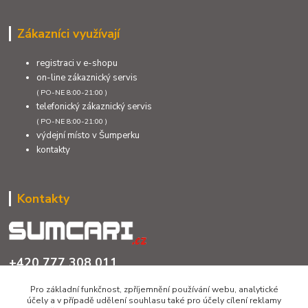
Zákazníci využívají
registraci v e-shopu
on-line zákaznický servis
( PO-NE 8:00-21:00 )
telefonický zákaznický servis
( PO-NE 8:00-21:00 )
výdejní místo v Šumperku
kontakty
Kontakty
+420 777 308 011
PO až NE 8:00 - 21:00
Pro základní funkčnost, zpříjemnění používání webu, analytické
účely a v případě udělení souhlasu také pro účely cílení reklamy
info@sumcari.cz