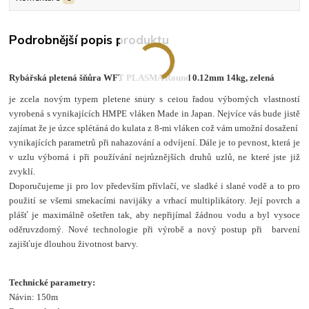
Podrobnější popis produktu
Rybářská pletená šňůra WFT PLASMA Round 0.12mm 14kg, zelená
je zcela novým typem pletené šňůry s celou řadou výborných vlastností
vyrobená s vynikajících HMPE vláken Made in Japan. Nejvíce vás bude jistě
zajímat že
je úzce splétáná do kulata z 8-mi vláken což vám umožní dosažení
vynikajících parametrů při nahazování a odvíjení. Dále je to pevnost, která je
v uzlu výborná i při používání nejrůznějších druhů uzlů, ne které jste již
zvyklí.
Doporučujeme ji pro lov především přívlačí, ve sladké i slané vodě a to
pro
použití se všemi smekacími navijáky a vrhací multiplikátory. Její povrch a
plášť je maximálně ošetřen tak, aby nepřijímal žádnou vodu a byl vysoce
oděruvzdorný.
Nové technologie při výrobě a n
ový postup při barvení
zajišťuje dlouhou životnost barvy.
Technické parametry:
Návin: 150m