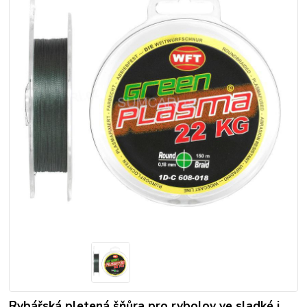
Rybářská pletená šňůra pro rybolov ve sladké i