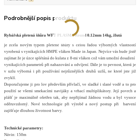
Podrobnější popis produktu
Rybářská pletená šňůra WFT PLASMA Round 0.12mm 14kg, žlutá
je zcela novým typem pletené šňůry s celou řadou výborných vlastností
vyrobená s vynikajících HMPE vláken Made in Japan. Nejvíce vás bude jistě
zajímat že
je úzce splétáná do kulata z 8-mi vláken což vám umožní dosažení
vynikajících parametrů při nahazování a odvíjení. Dále je to pevnost, která je
v uzlu výborná i při používání nejrůznějších druhů uzlů, ne které jste již
zvyklí.
Doporučujeme ji pro lov především přívlačí, ve sladké i slané vodě a to
pro
použití se všemi smekacími navijáky a vrhací multiplikátory. Její povrch a
plášť je maximálně ošetřen tak, aby nepřijímal žádnou vodu a byl vysoce
oděruvzdorný.
Nové technologie při výrobě a n
ový postup při barvení
zajišťuje dlouhou životnost barvy.
Technické parametry:
Návin: 150m