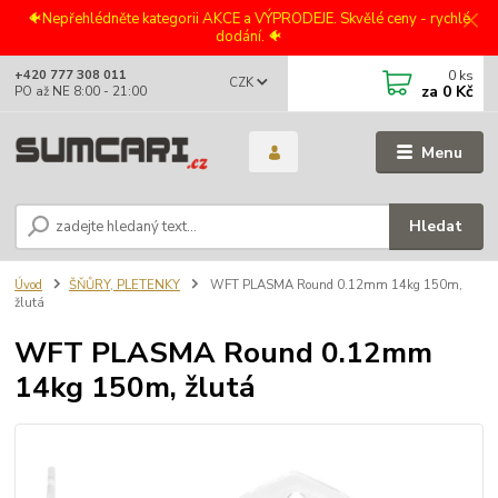
🐠Nepřehlédněte kategorii AKCE a VÝPRODEJE. Skvělé ceny - rychlé
dodání. 🐠
0
ks
+420 777 308 011
CZK
za
0 Kč
PO až NE 8:00 - 21:00
Menu
Hledat
Úvod
ŠŇŮRY, PLETENKY
WFT PLASMA Round 0.12mm 14kg 150m,
žlutá
WFT PLASMA Round 0.12mm
14kg 150m, žlutá