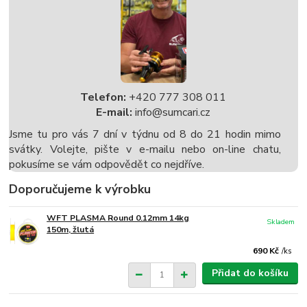
Telefon:
+420 777 308 011
E-mail:
info@sumcari.cz
Jsme tu pro vás 7 dní v týdnu od 8 do 21 hodin mimo
svátky. Volejte, pište v e-mailu nebo on-line chatu,
pokusíme se vám odpovědět co nejdříve.
Doporučujeme k výrobku
WFT PLASMA Round 0.12mm 14kg
Skladem
150m, žlutá
690 Kč
/
ks
Přidat do košíku