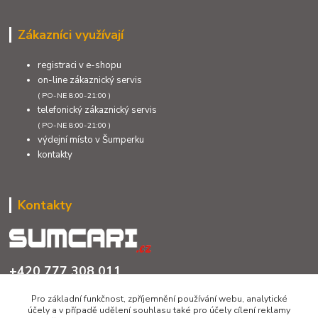
Zákazníci využívají
registraci v e-shopu
on-line zákaznický servis
( PO-NE 8:00-21:00 )
telefonický zákaznický servis
( PO-NE 8:00-21:00 )
výdejní místo v Šumperku
kontakty
Kontakty
+420 777 308 011
PO až NE 8:00 - 21:00
Pro základní funkčnost, zpříjemnění používání webu, analytické
účely a v případě udělení souhlasu také pro účely cílení reklamy
info@sumcari.cz