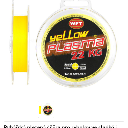
Rybářská pletená šňůra pro rybolov ve sladké i