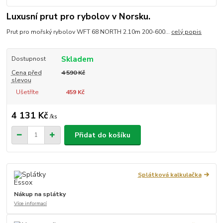
Luxusní prut pro rybolov v Norsku.
Prut pro mořský rybolov WFT 68 NORTH 2.10m 200-600...
celý popis
Skladem
Dostupnost
Cena před
4 590 Kč
slevou
Ušetříte
459 Kč
4 131 Kč
/
ks
Přidat do košíku
Splátková kalkulačka
Nákup na splátky
Více informací