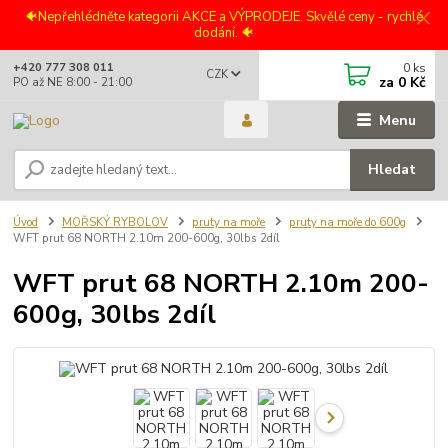
🐠Nepřehlédněte kategorii AKCE a VÝPRODEJE. Skvělé ceny - rychlé
dodání. 🐠
0
ks
+420 777 308 011
CZK
za
0 Kč
PO až NE 8:00 - 21:00
Menu
Hledat
Úvod
MOŘSKÝ RYBOLOV
pruty na moře
pruty na moře do 600g
WFT prut 68 NORTH 2.10m 200-600g, 30lbs 2díl
WFT prut 68 NORTH 2.10m 200-
600g, 30lbs 2díl