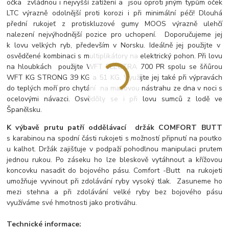
očka zvládnou i nejvyšší zatížení a jsou oproti jiným typům oček
LTC výrazně odolnější proti korozi i při minimální péči! Dlouhá
přední rukojeť z protiskluzové gumy MOOS výrazně ulehčí
nalezení nejvýhodnější pozice pro uchopení. Doporučujeme jej
k lovu velkých ryb, především v Norsku. Ideálně jej použijte v
osvědčené kombinaci s multiplikátory na elektrický pohon. Při lovu
na hloubkách použijte WFT ELECTRA 700 PR spolu se šňůrou
WFT KG STRONG 39 KG a 51 KG. Využijte jej také při výpravách
do teplých moří pro chytání na masovou nástrahu ze dna v noci s
ocelovými návazci. Osvědčily se i při lovu sumců z lodě ve
Španělsku.
K výbavě prutu patří
oddělávací držák COMFORT BUTT
s karabinou na spodní části rukojeti s možností připnutí na poutko
u kalhot. Držák zajišťuje v podpaží pohodlnou manipulaci prutem
jednou rukou. Po záseku ho lze bleskově vytáhnout a křížovou
koncovku nasadit do bojového pásu. Comfort -Butt na rukojeti
umožňuje vyvinout při zdolávání ryby vysoký tlak. Zasuneme ho
mezi stehna a při zdolávání velké ryby bez bojového pásu
využíváme své hmotnosti jako protiváhu.
Technické informace: