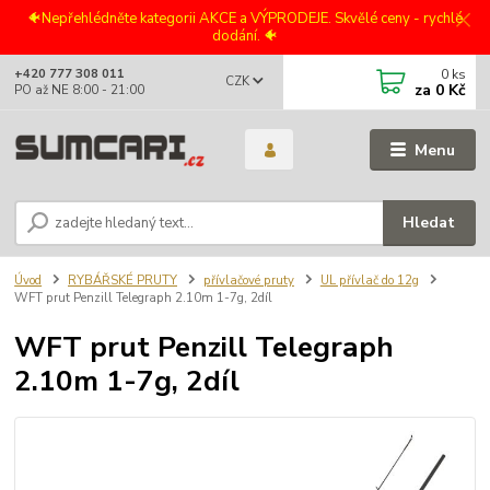
🐠Nepřehlédněte kategorii AKCE a VÝPRODEJE. Skvělé ceny - rychlé
dodání. 🐠
0
ks
+420 777 308 011
CZK
za
0 Kč
PO až NE 8:00 - 21:00
Menu
Hledat
Úvod
RYBÁŘSKÉ PRUTY
přívlačové pruty
UL přívlač do 12g
WFT prut Penzill Telegraph 2.10m 1-7g, 2díl
WFT prut Penzill Telegraph
2.10m 1-7g, 2díl