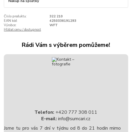
Nákup na splátky
Číslo produktu:
322 210
EAN kód:
4250336191293
Výrobce:
WFT
Hlídat cenu / dostupnost
Rádi Vám s výběrem pomůžeme!
Telefon:
+420 777 308 011
E-mail:
info@sumcari.cz
Jsme tu pro vás 7 dní v týdnu od 8 do 21 hodin mimo