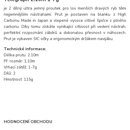
je 2 dílný ultra jemný proutek pro lov menších dravých ryb těmi
nejjemnějšími nástrahami. Prut je postaven na blanku z High
Carbonu Made in Japan a vlepené vysoce citlivé špičce z plného
carbonu. Díky tomu získáte vynikající citlivost při vedení nástrah,
perfektní rozpoznání záběrů a dokonalou přesnost v náhozech.
Prut je vybaven SIC očky a ergonomickým držákem navijáku.
Technické informace:
Délka prutu: 2.10m
Př. rozměr: 1,10m
Vrhací zátěž: 1-7g
Dílů: 2
Hmotnost: 115g
HODNOCENÍ OBCHODU