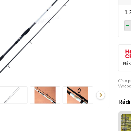
1 
Nák
Číslo p
Výrobc
Rádi