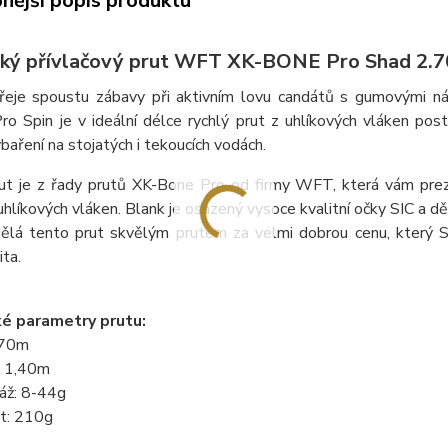
nější popis produktu
ký přívlačový prut WFT XK-BONE Pro Shad 2.70
eje spoustu zábavy při aktivním lovu candátů s gumovými nást
Pro Spin je v ideální délce rychlý prut z uhlíkových vláken po
baření na stojatých i tekoucích vodách.
ut je z řady prutů XK-Bone Pro od firmy WFT, která vám preze
uhlíkových vláken. Blank je osazený vysoce kvalitní očky SIC a d
ělá tento prut skvělým prutem za velmi dobrou cenu, který Su
ita.
é parametry prutu:
,70m
: 1,40m
áž: 8-44g
t: 210g