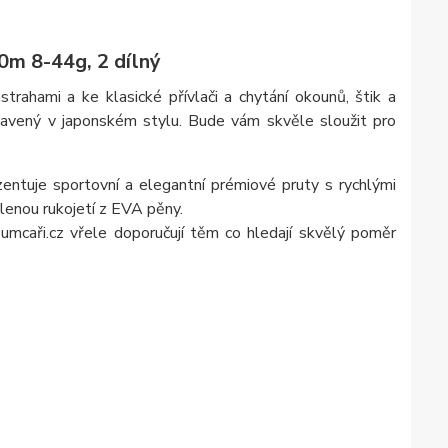
m 8-44g, 2 dílný
rahami a ke klasické přívlači a chytání okounů, štik a
stavený v japonském stylu. Bude vám skvěle sloužit pro
ntuje sportovní a elegantní prémiové pruty s rychlými
ělenou rukojetí z EVA pěny.
mcaři.cz vřele doporučují těm co hledají skvělý poměr