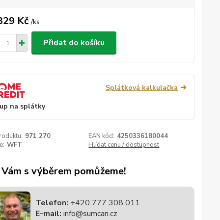
329 Kč
/
ks
Přidat do košíku
Splátková kalkulačka
up na splátky
roduktu:
971 270
EAN kód:
4250336180044
e:
WFT
Hlídat cenu / dostupnost
 Vám s výběrem pomůžeme!
Telefon:
+420 777 308 011
E-mail:
info@sumcari.cz