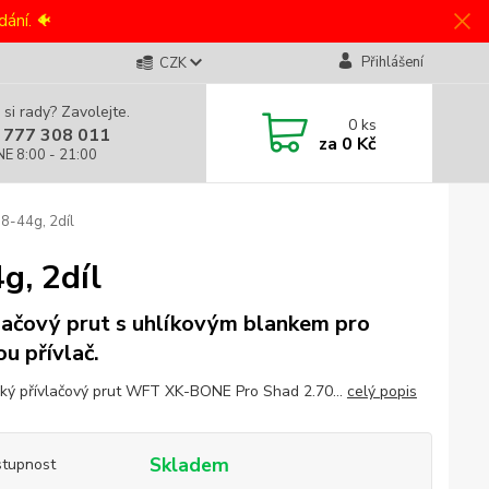
ání. 🐠
Přihlášení
CZK
 si rady? Zavolejte.
0
ks
 777 308 011
za
0 Kč
NE 8:00 - 21:00
8-44g, 2díl
, 2díl
lačový prut s uhlíkovým blankem pro
ou přívlač.
ký přívlačový prut WFT XK-BONE Pro Shad 2.70...
celý popis
Skladem
tupnost