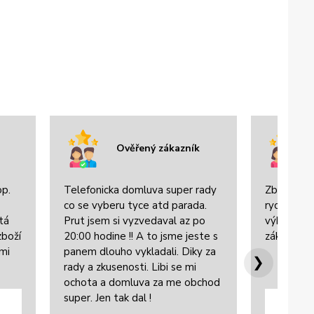
Ověřený zákazník
op.
Telefonicka domluva super rady
Zboží bylo
co se vyberu tyce atd parada.
rychle dor
tá
Prut jsem si vyzvedaval az po
výbornou 
zboží
20:00 hodine !! A to jsme jeste s
zákazníke
lmi
panem dlouho vykladali. Diky za
❯
rady a zkusenosti. Libi se mi
ochota a domluva za me obchod
super. Jen tak dal !