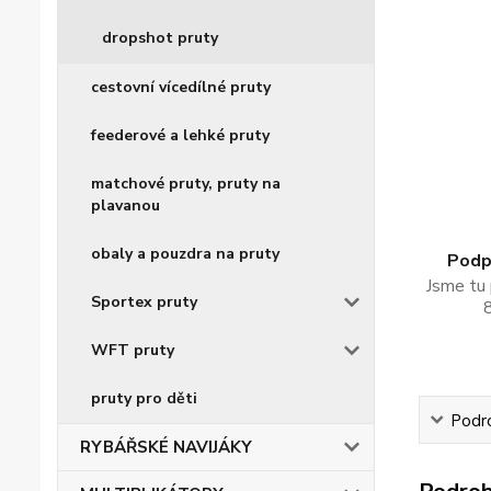
dropshot pruty
cestovní vícedílné pruty
feederové a lehké pruty
matchové pruty, pruty na
plavanou
obaly a pouzdra na pruty
Podpo
Jsme tu 
Sportex pruty
WFT pruty
pruty pro děti
Podro
RYBÁŘSKÉ NAVIJÁKY