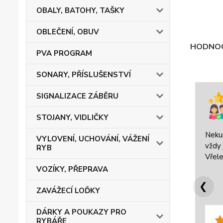
OBALY, BATOHY, TAŠKY
OBLEČENÍ, OBUV
HODNOC
PVA PROGRAM
SONARY, PŘÍSLUŠENSTVÍ
SIGNALIZACE ZÁBĚRU
STOJANY, VIDLIČKY
Neku
VYLOVENÍ, UCHOVÁNÍ, VÁŽENÍ
vždy 
RYB
Vřele
VOZÍKY, PŘEPRAVA
❮
ZAVÁŽECÍ LOĎKY
DÁRKY A POUKAZY PRO
RYBÁŘE