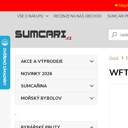
🐠Nepř
VŠE O NÁKUPU
RECENZE NA NÁŠ OBCHOD
SUMCARI P
Úvod
AKCE A VÝPRODEJE
WFT 
NOVINKY 2026
SUMCAŘINA
MOŘSKÝ RYBOLOV
-
RYBÁŘSKÉ PRUTY