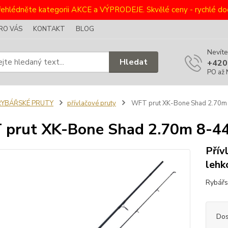
ehlédněte kategorii AKCE a VÝPRODEJE. Skvělé ceny - rychlé dod
RO VÁS
KONTAKT
BLOG
Nevíte
Hledat
+420
PO až 
RYBÁŘSKÉ PRUTY
přívlačové pruty
WFT prut XK-Bone Shad 2.70m 
prut XK-Bone Shad 2.70m 8-44g
Přív
lehk
Rybářs
Dos