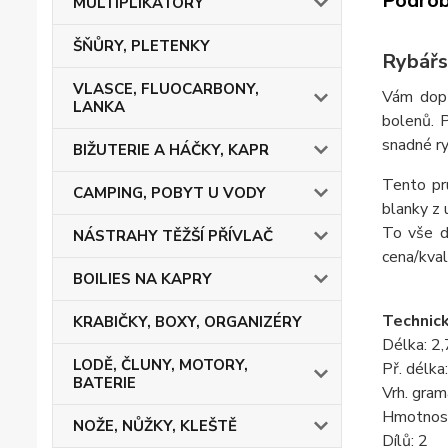
Podrob
MULTIPLIKÁTORY
ŠŇŮRY, PLETENKY
Rybářs
VLASCE, FLUOCARBONY,
Vám dopř
LANKA
bolenů. 
snadné ry
BIŽUTERIE A HÁČKY, KAPR
Tento pr
CAMPING, POBYT U VODY
blanky z 
To vše d
NÁSTRAHY TĚŽŠÍ PŘÍVLAČ
cena/kval
BOILIES NA KAPRY
Technick
KRABIČKY, BOXY, ORGANIZÉRY
Délka: 2
LODĚ, ČLUNY, MOTORY,
Př. délka
BATERIE
Vrh. gram
Hmotnos
NOŽE, NŮŽKY, KLEŠTĚ
Dílů: 2