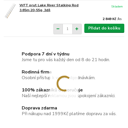
WFT prut Lake River Stalking Rod
Skladem
3.65m 20-55g, 3díl
2 849 Kč
/
ks
Přidat do košíku
Podpora 7 dní v týdnu
Jsme tu pro vás každý den od 8 do 21 hodin.
Rodinná firma
Osobní přístup k vašim objednávkám.
100% zákazníků doporučuje
Naší nejlepší reklamou jsou spokojení zákazníci.
Doprava zdarma
Při nákupu nad 1999Kč platíme dopravu za vás.