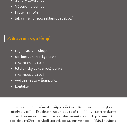
Sonary Lowrance
Výbava na sumce
Pruty na moře
Jak vyměnit nebo reklamovat zboží
Zákazníci využívají
registraci v e-shopu
on-line zákaznický servis
( PO-NE 8:00-21:00 )
telefonický zákaznický servis
( PO-NE 8:00-21:00 )
výdejní místo v Šumperku
kontakty
Kontakty
Pro základní funkčnost, zpříjemnění používání webu, analytické
účely a v případě udělení souhlasu také pro účely cílení reklamy
využíváme soubory cookies. Nastavení vlastních preferencí
cookies můžete kdykoli upravit odkazem ve spodní části stránek.