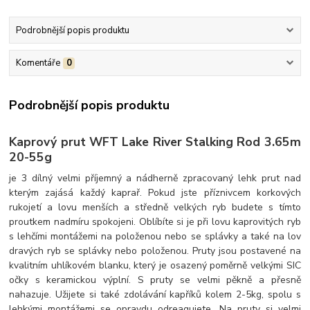
Podrobnější popis produktu
Komentáře
0
Podrobnější popis produktu
Kaprový prut WFT Lake River Stalking Rod 3.65m
20-55g
je 3 dílný velmi příjemný a nádherně zpracovaný lehk prut nad
kterým zajásá každý kaprař. Pokud jste příznivcem korkových
rukojetí a lovu menších a středně velkých ryb budete s tímto
proutkem nadmíru spokojeni. Oblíbíte si je při lovu kaprovitých ryb
s lehčími montážemi na položenou nebo se splávky a také na lov
dravých ryb se splávky nebo položenou. Pruty jsou postavené na
kvalitním uhlíkovém blanku, který je osazený poměrně velkými SIC
očky s keramickou výplní. S pruty se velmi pěkně a přesně
nahazuje. Užijete si také zdolávání kapříků kolem 2-5kg, spolu s
lehkými montážemi se opravdu odreagujete. Na pruty si velmi