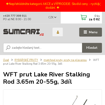
🐠Nepřehlédněte kategorii AKCE a VÝPRODEJE. Skvělé ceny - rychlé
dodání. 🐠
0
ks
+420 777 308 011
CZK
za
0 Kč
PO až NE 8:00 - 21:00
Menu
Hledat
Úvod
RYBÁŘSKÉ PRUTY
matchové pruty, pruty na plavanou
WFT
prut Lake River Stalking Rod 3.65m 20-55g, 3díl
WFT prut Lake River Stalking
Rod 3.65m 20-55g, 3díl