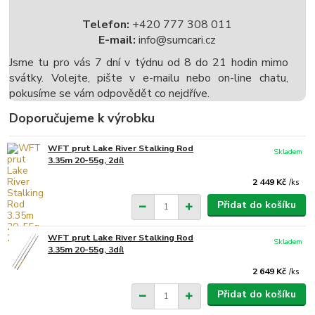
Telefon:
+420 777 308 011
E-mail:
info@sumcari.cz
Jsme tu pro vás 7 dní v týdnu od 8 do 21 hodin mimo
svátky. Volejte, pište v e-mailu nebo on-line chatu,
pokusíme se vám odpovědět co nejdříve.
Doporučujeme k výrobku
WFT prut Lake River Stalking Rod
Skladem
3.35m 20-55g, 2díl
2 449 Kč
/
ks
Přidat do košíku
WFT prut Lake River Stalking Rod
Skladem
3.35m 20-55g, 3díl
2 649 Kč
/
ks
Přidat do košíku