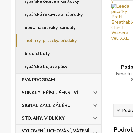
rybářské čepice a kšiltovky
rybářské rukavice a náprstky
obuv, nazouváky, sandály
holínky, prsačky, broďáky
brodící boty
rybářské bojové pásy
Podpo
Jsme tu 
PVA PROGRAM
SONARY, PŘÍSLUŠENSTVÍ
SIGNALIZACE ZÁBĚRU
Podro
STOJANY, VIDLIČKY
Podrob
VYLOVENÍ, UCHOVÁNÍ, VÁŽENÍ