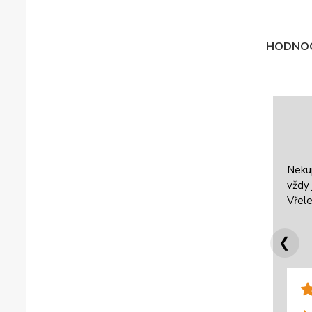
HODNOC
Neku
vždy 
Vřele
❮