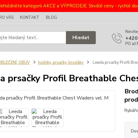
ehlédněte kategorii AKCE a VÝPRODEJE. Skvělé ceny - rychlé dod
RO VÁS
KONTAKT
BLOG
Nevíte
Hledat
+420
PO až 
OBLEČENÍ, OBUV
holínky, prsačky, broďáky
Leeda prsačky Profil Bre
a prsačky Profil Breathable Che
Brod
prod
Rybářs
Dos