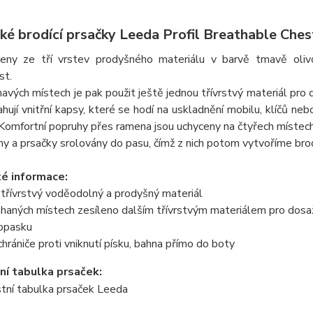
ké brodící prsačky Leeda Profil Breathable Che
ženy ze tří vrstev prodyšného materiálu v barvě tmavě oli
st.
vých místech je pak použit ještě jednou třívrstvý materiál pro d
hují vnitřní kapsy, které se hodí na uskladnění mobilu, klíčů n
 Komfortní popruhy přes ramena jsou uchyceny na čtyřech místech
y a prsačky srolovány do pasu, čímž z nich potom vytvoříme brod
é informace:
 třívrstvý voděodolný a prodyšný materiál
haných místech zesíleno dalším třívrstvým materiálem pro dosaže
 opasku
chrániče proti vniknutí písku, bahna přímo do boty
ní tabulka prsaček: