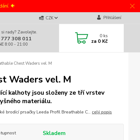
ání. 🐠
Přihlášení
CZK
 si rady? Zavolejte.
0
ks
 777 308 011
za
0 Kč
NE 8:00 - 21:00
athable Chest Waders vel. M
st Waders vel. M
ící kalhoty jsou složeny ze tří vrstev
yšného materiálu.
ké brodící prsačky Leeda Profil Breathable C...
celý popis
Skladem
tupnost