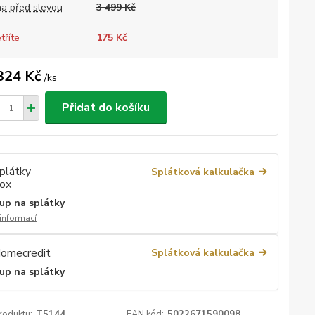
a před slevou
3 499 Kč
tříte
175 Kč
324 Kč
/
ks
Přidat do košíku
Splátková kalkulačka
up na splátky
 informací
Splátková kalkulačka
up na splátky
roduktu:
T5144
EAN kód:
5022671590098