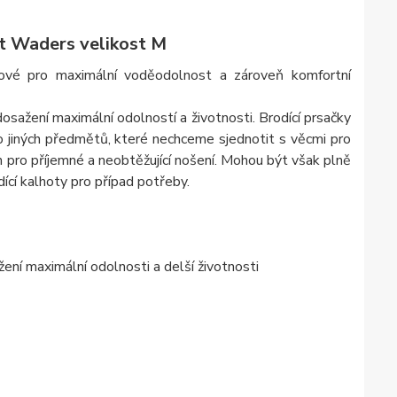
st Waders velikost M
vové pro maximální voděodolnost a zároveň komfortní
osažení maximální odolností a životnosti. Brodící prsačky
ebo jiných předmětů, které nechceme sjednotit s věcmi pro
 pro příjemné a neobtěžující nošení. Mohou být však plně
ící kalhoty pro případ potřeby.
ní maximální odolnosti a delší životnosti