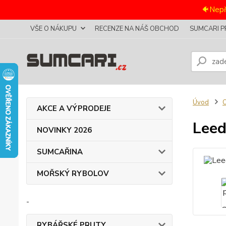
🐠Nepř
VŠE O NÁKUPU
RECENZE NA NÁŠ OBCHOD
SUMCARI P
Úvod
AKCE A VÝPRODEJE
Leed
NOVINKY 2026
SUMCAŘINA
MOŘSKÝ RYBOLOV
-
RYBÁŘSKÉ PRUTY