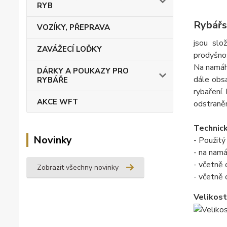
RYB
Rybářs
VOZÍKY, PŘEPRAVA
jsou slo
ZAVÁŽECÍ LOĎKY
prodyšno
Na namáha
DÁRKY A POUKAZY PRO
dále obsa
RYBÁŘE
rybaření.
AKCE WFT
odstraněn
Technick
Novinky
- Použitý
- na namá
- včetně
Zobrazit všechny novinky
- včetně 
Velikost