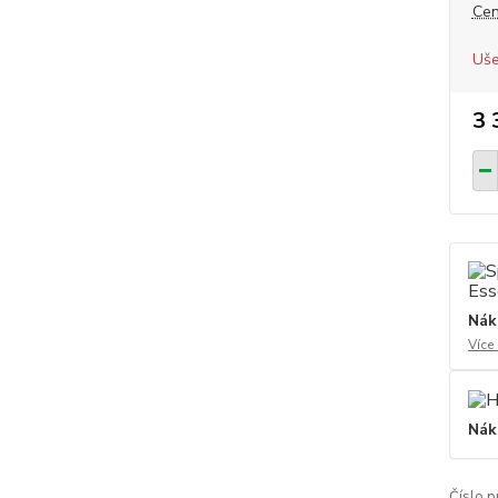
Cen
Uše
3 
Nák
Více
Nák
Číslo p