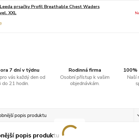
Leeda prsačky Profil Breathable Chest Waders
vel. XXL
Ne
ra 7 dní v týdnu
Rodinná firma
100% 
pro vás každý den od
Osobní přístup k vašim
Naší 
8 do 21 hodin.
objednávkám.
s
bnější popis produktu
nější popis produktu