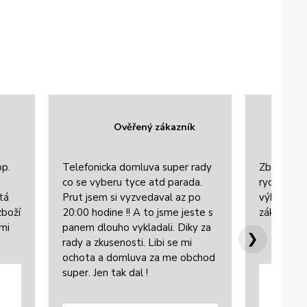
Ověřený zákazník
op.
Telefonicka domluva super rady
Zboží bylo
co se vyberu tyce atd parada.
rychle dor
tá
Prut jsem si vyzvedaval az po
výbornou 
zboží
20:00 hodine !! A to jsme jeste s
zákazníke
lmi
panem dlouho vykladali. Diky za
❯
rady a zkusenosti. Libi se mi
ochota a domluva za me obchod
super. Jen tak dal !